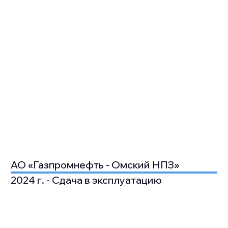
АО «Газпромнефть - Омский НПЗ»
2024 г. - Сдача в эксплуатацию
ПРОИЗВОДИТЕЛЬНОСТЬ:
1-ОЙ СИСТЕМЫ:
2574
3
М
/ЧАС
2-ОЙ СИСТЕМЫ:
1123
3
М
/ЧАС