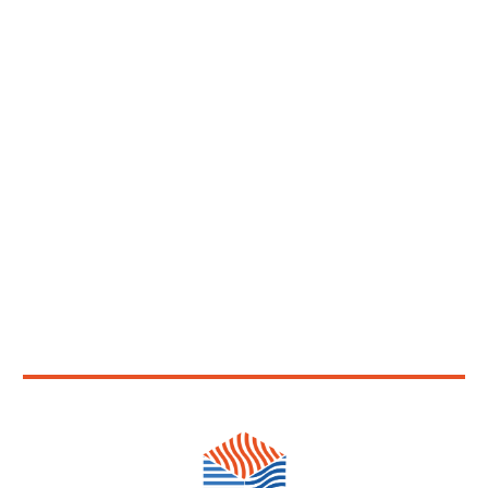
+7(495) 988-19-23
ОБРАТНАЯ СВЯЗЬ
115114, Москва,
Дербеневская набережная,
дом 7, строение 12
КОМПАНИЯ
НОРРЕКСИМ
История компании
Компания сегодня
Заказчики
Сертификаты и лицензии
Банковские гарантии
Офисы и представительства
ОСНОВНЫЕ