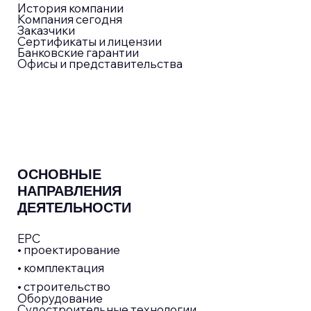
материалов сайта, элементов дизайна и оформления допускается лишь
с разрешения правообладателя и только со ссылкой на источник:
norrexim.ru Наш сайт использует cookie (файлы с данными о прошлых
посещениях сайта) для персонализации сервисов и удобства
пользователей.
Компания «НОРРЕКСИМ» серьезно относится к защите персональных
данных — ознакомьтесь с условиями и принципами их обработки.
Вы можете запретить сохранение cookie в настройках своего браузера.
© 1999–2026 Компания Норрексим