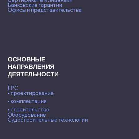
Технологии огня
Технологии воды
Технологии воздуха и газов
Технологии земли
Другие технологии
Политика конфиденциальности
Любое использование либо копирование материалов или подборки
материалов сайта, элементов дизайна и оформления допускается лишь
с разрешения правообладателя и только со ссылкой на источник:
norrexim.ru Наш сайт использует cookie (файлы с данными о прошлых
посещениях сайта) для персонализации сервисов и удобства
пользователей.
Компания «НОРРЕКСИМ» серьезно относится к защите персональных
данных — ознакомьтесь с условиями и принципами их обработки.
Вы можете запретить сохранение cookie в настройках своего браузера.
© 1999–2026 Компания Норрексим