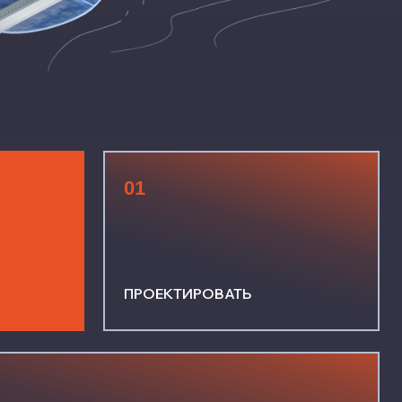
01
ПРОЕКТИРОВАТЬ
о назначения с учетом волновых
овий, например, защитные
о-логистические комплексы (ПЛК)