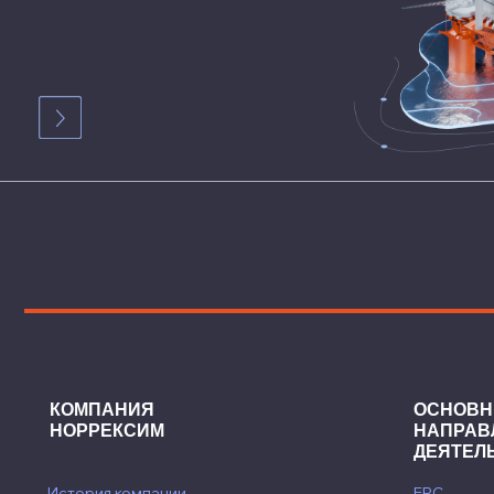
КОМПАНИЯ
ОСНОВНЫЕ
НОРРЕКСИМ
НАПРАВЛЕНИ
ДЕЯТЕЛЬНОСТ
История компании
EPC
Компания сегодня
• проектирование
Заказчики
• комплектация
Сертификаты и лицензии
Банковские гарантии
• строительство
Офисы и представительства
Оборудование
Судостроительные